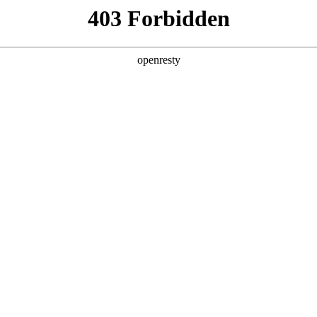
产品及服务
行业解决方案
合作伙伴
投资者关系
5分钟生成招标文件，AI让招采变轻松
2025 / 12 / 08
、审查潜在风险点，往往是耗费团队大量时间的环节。一份文件的诞生
槛高、流程繁琐的招采文档编写及审查工作变得更高效、更智能？星耀
如同为招采工作装上“智慧大脑”，让复杂流程变得轻盈高效。